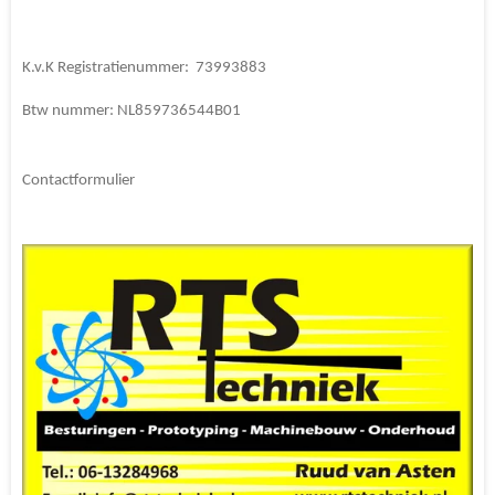
K.v.K Registratienummer: 73993883
Btw nummer: NL859736544B01
Contactformulier