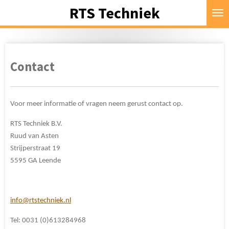
RTS Techniek
Ga
direct
naar
de
hoofdinhoud
Contact
Voor meer informatie of vragen neem gerust contact op.
RTS Techniek B.V.
Ruud van Asten
Strijperstraat 19
5595 GA Leende
info@rtstechniek.nl
Tel:
0031 (0)613284968